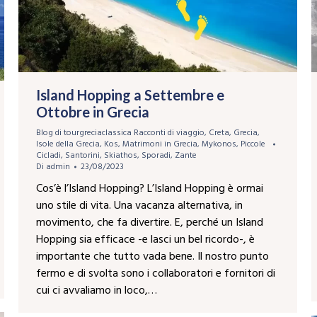
Island Hopping a Settembre e
Ottobre in Grecia
Blog di tourgreciaclassica Racconti di viaggio
,
Creta
,
Grecia
,
Isole della Grecia
,
Kos
,
Matrimoni in Grecia
,
Mykonos
,
Piccole
Cicladi
,
Santorini
,
Skiathos
,
Sporadi
,
Zante
Di
admin
23/08/2023
Cos’è l’Island Hopping? L’Island Hopping è ormai
uno stile di vita. Una vacanza alternativa, in
movimento, che fa divertire. E, perché un Island
Hopping sia efficace -e lasci un bel ricordo-, è
importante che tutto vada bene. Il nostro punto
fermo e di svolta sono i collaboratori e fornitori di
cui ci avvaliamo in loco,…