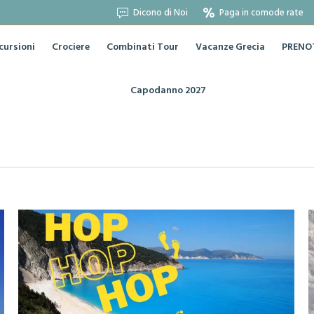
Dicono di Noi
Paga in comode rate
cursioni
Crociere
Combinati Tour
Vacanze Grecia
PRENOT
Capodanno 2027